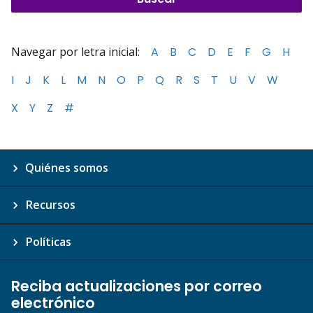
Navegar por letra inicial:
A
B
C
D
E
F
G
H
I
J
K
L
M
N
O
P
Q
R
S
T
U
V
W
X
Y
Z
#
Quiénes somos
Recursos
Políticas
Reciba actualizaciones por correo
electrónico