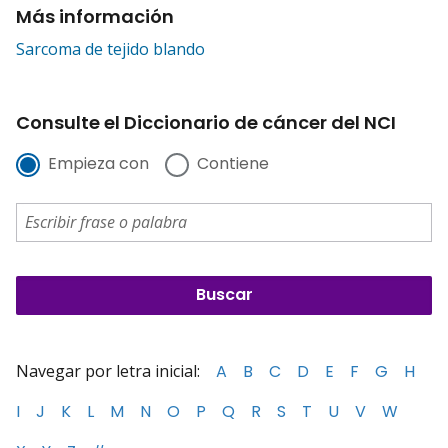
Más información
Sarcoma de tejido blando
Consulte el Diccionario de cáncer del NCI
Empieza con
Contiene
Navegar por letra inicial:
A
B
C
D
E
F
G
H
I
J
K
L
M
N
O
P
Q
R
S
T
U
V
W