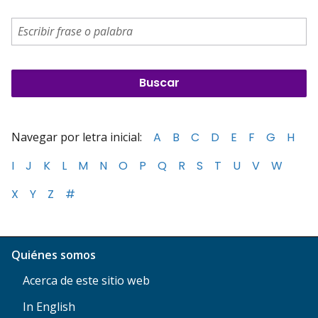
Navegar por letra inicial:
A
B
C
D
E
F
G
H
I
J
K
L
M
N
O
P
Q
R
S
T
U
V
W
X
Y
Z
#
Quiénes somos
Acerca de este sitio web
In English