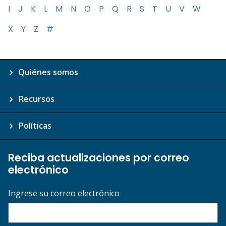
I
J
K
L
M
N
O
P
Q
R
S
T
U
V
W
X
Y
Z
#
Quiénes somos
Recursos
Políticas
Reciba actualizaciones por correo
electrónico
Ingrese su correo electrónico