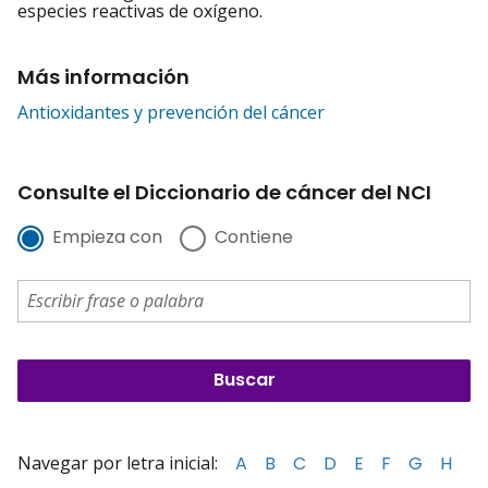
especies reactivas de oxígeno.
Más información
Antioxidantes y prevención del cáncer
Consulte el Diccionario de cáncer del NCI
Empieza con
Contiene
Navegar por letra inicial:
A
B
C
D
E
F
G
H