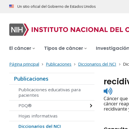
Un sitio oficial del Gobierno de Estados Unidos
El cáncer
Tipos de cáncer
Investigació
Página principal
Publicaciones
Diccionarios del NCI
Dic
Publicaciones
recidi
Listen
Publicaciones educativas para
to
pacientes
Cáncer que 
pronunc
cáncer reap
PDQ®
recidivante 
Hojas informativas
Diccionarios del NCI