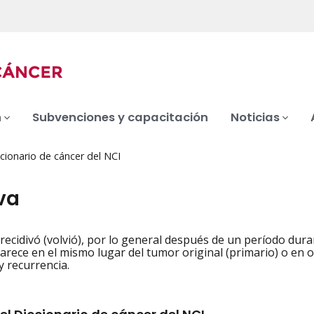
n
Subvenciones y capacitación
Noticias
cionario de cáncer del NCI
va
recidivó (volvió), por lo general después de un período duran
iation
arece en el mismo lugar del tumor original (primario) o en 
y recurrencia.