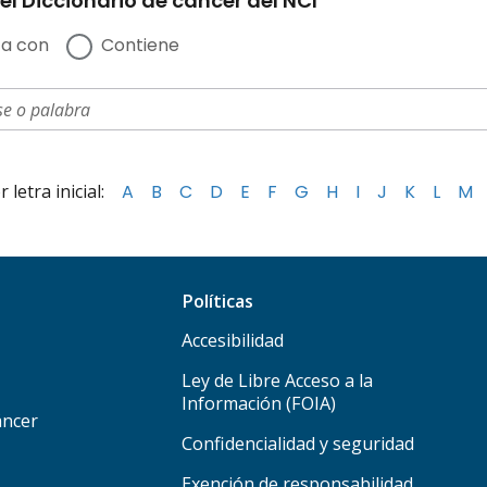
el Diccionario de cáncer del NCI
a con
Contiene
letra inicial:
A
B
C
D
E
F
G
H
I
J
K
L
M
Políticas
Accesibilidad
Ley de Libre Acceso a la
Información (FOIA)
áncer
Confidencialidad y seguridad
Exención de responsabilidad