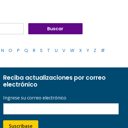
N
O
P
Q
R
S
T
U
V
W
X
Y
Z
#
Reciba actualizaciones por correo
electrónico
Ingrese su correo electrónico
Suscríbase