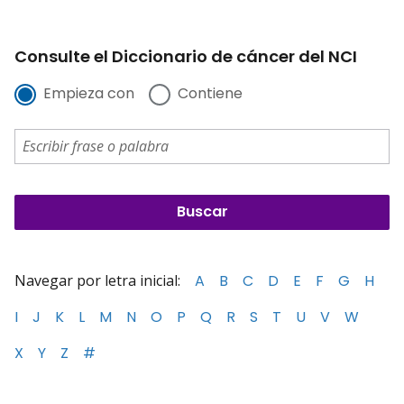
Consulte el Diccionario de cáncer del NCI
Empieza con
Contiene
Navegar por letra inicial:
A
B
C
D
E
F
G
H
I
J
K
L
M
N
O
P
Q
R
S
T
U
V
W
X
Y
Z
#