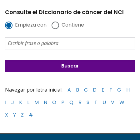
Consulte el Diccionario de cáncer del NCI
Empieza con
Contiene
Navegar por letra inicial:
A
B
C
D
E
F
G
H
I
J
K
L
M
N
O
P
Q
R
S
T
U
V
W
X
Y
Z
#