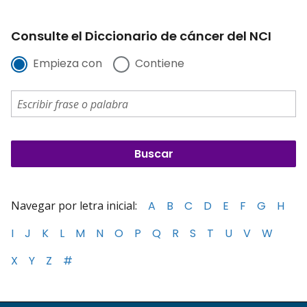
Consulte el Diccionario de cáncer del NCI
Empieza con
Contiene
Navegar por letra inicial:
A
B
C
D
E
F
G
H
I
J
K
L
M
N
O
P
Q
R
S
T
U
V
W
X
Y
Z
#