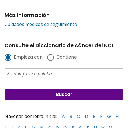
Más información
Cuidados médicos de seguimiento
Consulte el Diccionario de cáncer del NCI
Empieza con
Contiene
Navegar por letra inicial:
A
B
C
D
E
F
G
H
I
J
K
L
M
N
O
P
Q
R
S
T
U
V
W