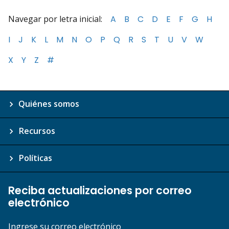
Navegar por letra inicial:
A
B
C
D
E
F
G
H
I
J
K
L
M
N
O
P
Q
R
S
T
U
V
W
X
Y
Z
#
Quiénes somos
Recursos
Políticas
Reciba actualizaciones por correo
electrónico
Ingrese su correo electrónico