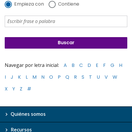
Empieza con
Contiene
Navegar por letra inicial:
A
B
C
D
E
F
G
H
I
J
K
L
M
N
O
P
Q
R
S
T
U
V
W
X
Y
Z
#
Quiénes somos
Recursos