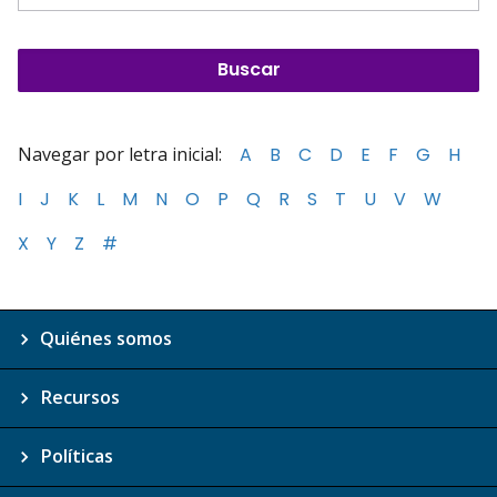
Navegar por letra inicial:
A
B
C
D
E
F
G
H
I
J
K
L
M
N
O
P
Q
R
S
T
U
V
W
X
Y
Z
#
Quiénes somos
Recursos
Políticas