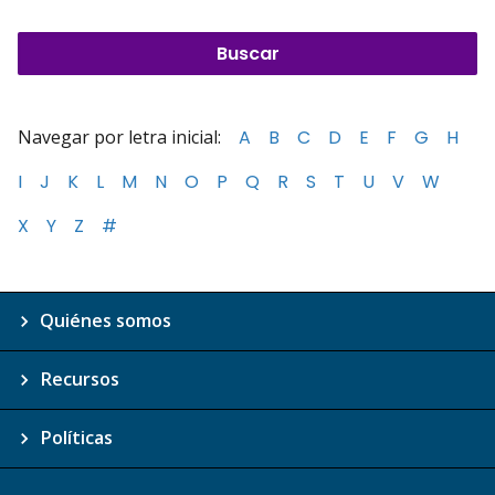
Navegar por letra inicial:
A
B
C
D
E
F
G
H
I
J
K
L
M
N
O
P
Q
R
S
T
U
V
W
X
Y
Z
#
Quiénes somos
Recursos
Políticas