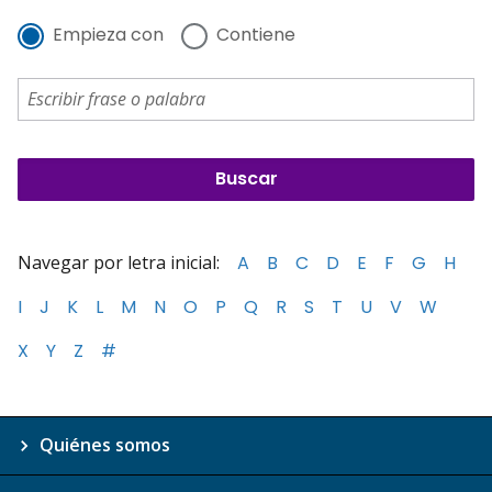
Empieza con
Contiene
Navegar por letra inicial:
A
B
C
D
E
F
G
H
I
J
K
L
M
N
O
P
Q
R
S
T
U
V
W
X
Y
Z
#
Quiénes somos