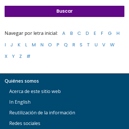
Navegar por letra inicial:
A
B
C
D
E
F
G
H
I
J
K
L
M
N
O
P
Q
R
S
T
U
V
W
X
Y
Z
#
Quiénes somos
Acerca de este sitio web
In English
Reutilización de la información
Redes sociales