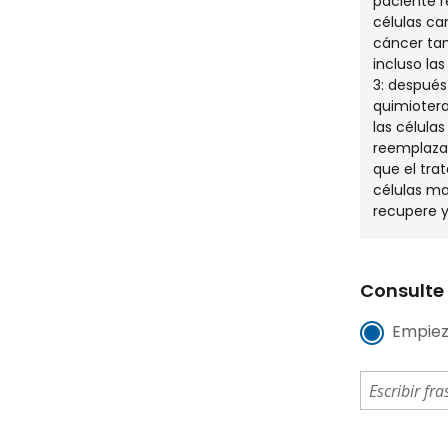
paciente r
células ca
cáncer tam
incluso la
3: después
quimiotera
las célula
reemplazar
que el tra
células m
recupere y
Consulte 
Empiez