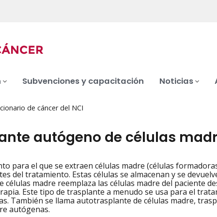
n
Subvenciones y capacitación
Noticias
cionario de cáncer del NCI
lante autógeno de células mad
to para el que se extraen células madre (células formadora
iation
tes del tratamiento. Estas células se almacenan y se devuelv
 células madre reemplaza las células madre del paciente des
rapia. Este tipo de trasplante a menudo se usa para el trat
mas. También se llama autotrasplante de células madre, tras
re autógenas.