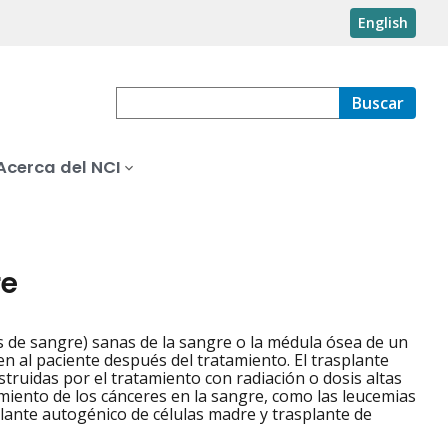
English
Buscar
Acerca del NCI
re
s de sangre) sanas de la sangre o la médula ósea de un
en al paciente después del tratamiento. El trasplante
truidas por el tratamiento con radiación o dosis altas
amiento de los cánceres en la sangre, como las leucemias
plante autogénico de células madre y trasplante de