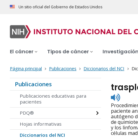
Un sitio oficial del Gobierno de Estados Unidos
El cáncer
Tipos de cáncer
Investigació
Página principal
Publicaciones
Diccionarios del NCI
Dic
Publicaciones
trasp
Listen
Publicaciones educativas para
to
pacientes
Procedimien
pronunc
paciente an
PDQ®
autógeno de
de quimiote
Hojas informativas
y los linfo
células mad
Diccionarios del NCI