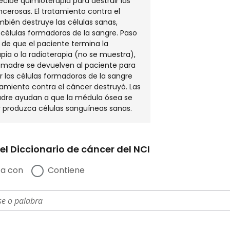
ecibe quimioterapia para destruir las
ncerosas. El tratamiento contra el
bién destruye las células sanas,
s células formadoras de la sangre. Paso
 de que el paciente termina la
pia o la radioterapia (no se muestra),
s madre se devuelven al paciente para
 las células formadoras de la sangre
tamiento contra el cáncer destruyó. Las
adre ayudan a que la médula ósea se
 produzca células sanguíneas sanas.
el Diccionario de cáncer del NCI
a con
Contiene