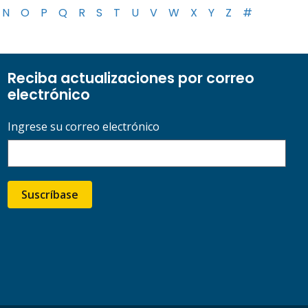
N
O
P
Q
R
S
T
U
V
W
X
Y
Z
#
Reciba actualizaciones por correo
electrónico
Ingrese su correo electrónico
Suscríbase