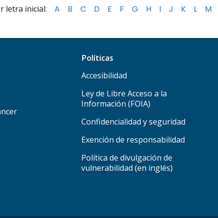
letra inicial:
A
B
C
D
E
F
G
H
I
J
K
L
M
Políticas
Accesibilidad
Ley de Libre Acceso a la
Información (FOIA)
áncer
Confidencialidad y seguridad
Exención de responsabilidad
Política de divulgación de
vulnerabilidad (en inglés)