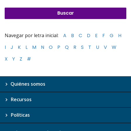
Navegar por letra inicial:
A
B
C
D
E
F
G
H
I
J
K
L
M
N
O
P
Q
R
S
T
U
V
W
X
Y
Z
#
Quiénes somos
Recursos
Políticas