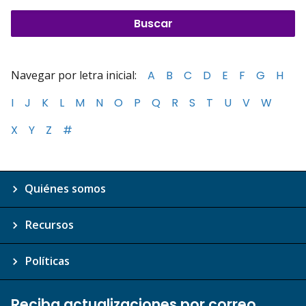
Navegar por letra inicial:
A
B
C
D
E
F
G
H
I
J
K
L
M
N
O
P
Q
R
S
T
U
V
W
X
Y
Z
#
Quiénes somos
Recursos
Políticas
Reciba actualizaciones por correo