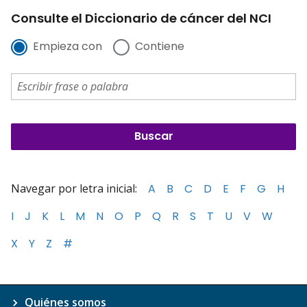
Consulte el Diccionario de cáncer del NCI
Empieza con
Contiene
Navegar por letra inicial:
A
B
C
D
E
F
G
H
I
J
K
L
M
N
O
P
Q
R
S
T
U
V
W
X
Y
Z
#
Quiénes somos