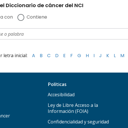
el Diccionario de cáncer del NCI
a con
Contiene
letra inicial:
A
B
C
D
E
F
G
H
I
J
K
L
M
Políticas
Accesibilidad
Ley de Libre Acceso a la
Información (FOIA)
áncer
Confidencialidad y seguridad