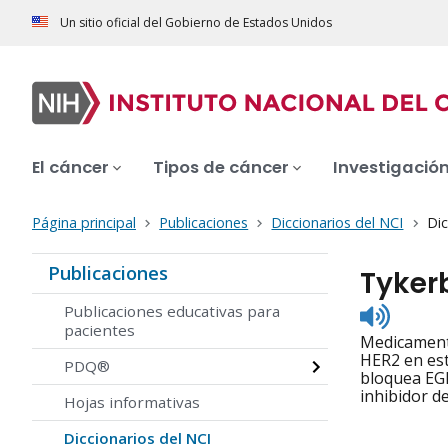
Un sitio oficial del Gobierno de Estados Unidos
El cáncer
Tipos de cáncer
Investigació
Página principal
Publicaciones
Diccionarios del NCI
Dic
Publicaciones
Tyker
Listen
Publicaciones educativas para
to
pacientes
Medicamento
pronunc
HER2 en est
PDQ®
bloquea EGF
inhibidor d
Hojas informativas
Diccionarios del NCI