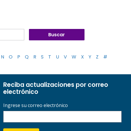
N
O
P
Q
R
S
T
U
V
W
X
Y
Z
#
Reciba actualizaciones por correo
electrónico
Ingrese su correo electrónico