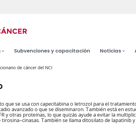
n
Subvenciones y capacitación
Noticias
cionario de cáncer del NCI
b
 que se usa con capecitabina o letrozol para el tratamiento
iation
adio avanzado o que se diseminaron. También está en estudi
R y otras proteínas, lo que quizás ayude a evitar la multipli
e tirosina–cinasas. También se llama ditosilato de lapatinib