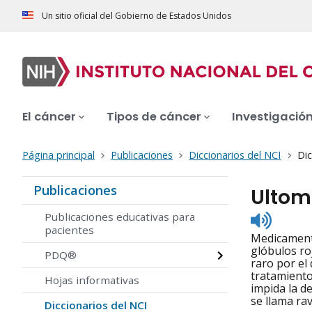
Un sitio oficial del Gobierno de Estados Unidos
El cáncer
Tipos de cáncer
Investigació
Página principal
Publicaciones
Diccionarios del NCI
Dic
Publicaciones
Ultomi
Listen
Publicaciones educativas para
to
pacientes
Medicamento
pronunc
glóbulos ro
PDQ®
raro por el
tratamiento
Hojas informativas
impida la d
se llama ra
Diccionarios del NCI