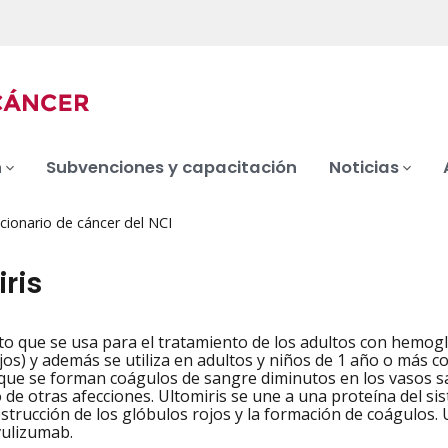
n
Subvenciones y capacitación
Noticias
cionario de cáncer del NCI
ris
 que se usa para el tratamiento de los adultos con hemoglo
iation
jos) y además se utiliza en adultos y niños de 1 año o más 
 que se forman coágulos de sangre diminutos en los vasos 
 de otras afecciones. Ultomiris se une a una proteína del si
estrucción de los glóbulos rojos y la formación de coágulos
vulizumab.