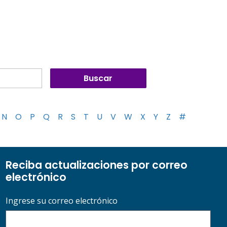
N
O
P
Q
R
S
T
U
V
W
X
Y
Z
#
Reciba actualizaciones por correo
electrónico
Ingrese su correo electrónico