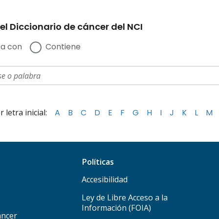
el Diccionario de cáncer del NCI
a con
Contiene
letra inicial:
A
B
C
D
E
F
G
H
I
J
K
L
M
Políticas
Accesibilidad
Ley de Libre Acceso a la
Información (FOIA)
áncer