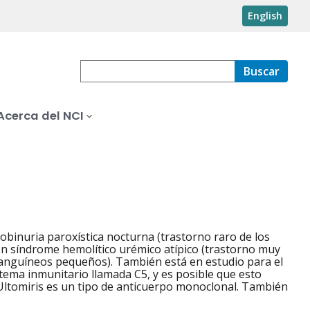
English
Buscar
Acerca del NCI
binuria paroxística nocturna (trastorno raro de los
con síndrome hemolítico urémico atípico (trastorno muy
sanguíneos pequeños). También está en estudio para el
stema inmunitario llamada C5, y es posible que esto
. Ultomiris es un tipo de anticuerpo monoclonal. También