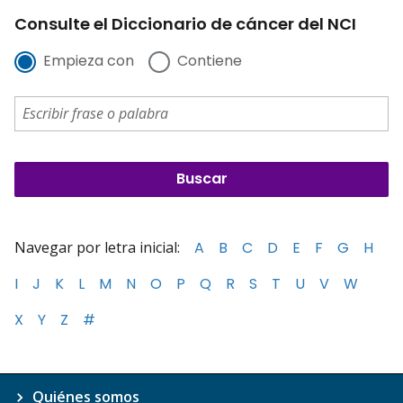
Consulte el Diccionario de cáncer del NCI
Empieza con
Contiene
Navegar por letra inicial:
A
B
C
D
E
F
G
H
I
J
K
L
M
N
O
P
Q
R
S
T
U
V
W
X
Y
Z
#
Quiénes somos