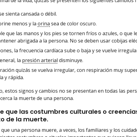
 final de la vida, quizás se presenten los siguientes cambios
se sienta cansada o débil.
orine menos y la
orina
sea de color oscuro.
le que las manos y los pies se tornen fríos o azules, o que
tener abrigada a la persona. No se deben usar cobijas eléct
ones, la frecuencia cardíaca sube o baja y se vuelve irregula
eneral, la
presión arterial
disminuye.
ración quizás se vuelva irregular, con respiración muy superf
a y rápida.
, estos signos y cambios no se presentan en todas las person
cerca la muerte de una persona.
le que las costumbres culturales o creencia
 de la muerte.
que una persona muere, a veces, los familiares y los cuida