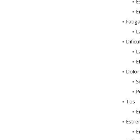
E
E
Fatig
L
Dificu
L
E
Dolor
S
P
Tos
E
Estre
E