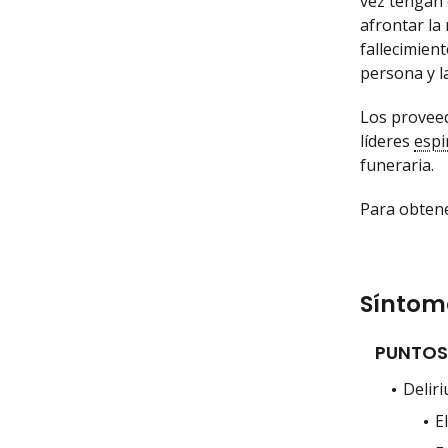
vez tengan 
afrontar la
fallecimien
persona y la
Los proveed
líderes
espi
funeraria.
Para obten
Síntoma
PUNTOS
Delir
E