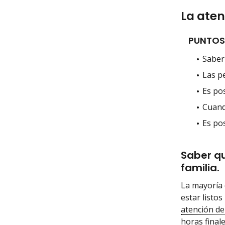
La aten
PUNTOS
Saber 
Las p
Es po
Cuand
Es po
Saber qu
familia.
La mayoría 
estar listo
atención de
horas final