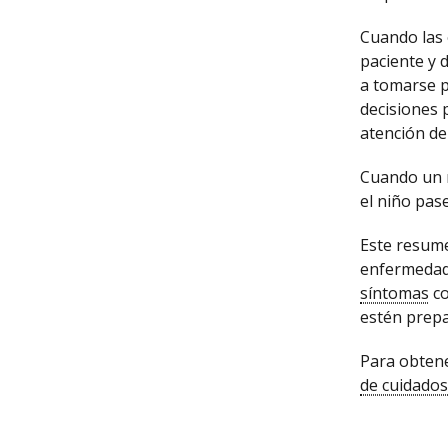
Cuando las 
paciente y d
a tomarse p
decisiones 
atención de 
Cuando un 
el niño pas
Este resumen
enfermedad.
síntomas
co
estén prepa
Para obtener
de cuidados