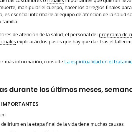
ciertas costumbres o
rituales
importantes que quieran lleva
 muerte, manipular el cuerpo, hacer los arreglos finales para
to, es esencial informarle al equipo de atención de la salud 
 familia.
ores de atención de la salud, el personal del
programa de cu
rituales
explicarán los pasos que hay que dar tras el falleci
er más información, consulte
La espiritualidad en el tratami
s durante los últimos meses, semanas
 IMPORTANTES
ium
l delirium en la etapa final de la vida tiene muchas causas.