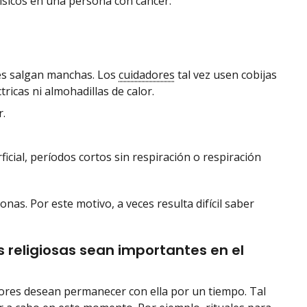
 físicos en una persona con cáncer:
 les salgan manchas. Los
cuidadores
tal vez usen cobijas
ricas ni almohadillas de calor.
r.
icial, períodos cortos sin respiración o respiración
as. Por este motivo, a veces resulta difícil saber
s religiosas sean importantes en el
dores desean permanecer con ella por un tiempo. Tal