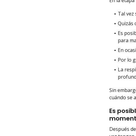
En la etapa
Tal vez 
Quizás 
Es posib
para man
En ocasi
Por lo g
La respi
profund
Sin embargo
cuándo se a
Es posib
momento
Después de 