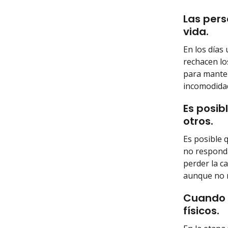
Las pers
vida.
En los días
rechacen lo
para manten
incomodidad
Es posib
otros.
Es posible 
no respond
perder la ca
aunque no r
Cuando u
físicos.