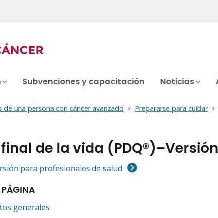
n
Subvenciones y capacitación
Noticias
s de una persona con cáncer avanzado
Prepararse para cuidar
final de la vida (PDQ®)–Versió
ersión para profesionales de salud
 PÁGINA
tos generales