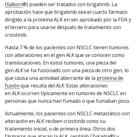
(
Xalkori
®) pueden ser tratados con brigatinib. La
aprobación hace que brigatinib sea el cuarto fármaco
dirigido a la proteína ALK en ser aprobado por la FDA y
el tercero para usarse después de tratamiento con
crizotinib.
Hasta 7 % de los pacientes con NSCLC tienen tumores
con alteraciones en el gen
ALK
que se conocen como
translocaciones. En estos tumores, una pieza del
gen
ALK
se ha fusionado con una pieza de otro gen, lo
que causa una actividad aberrante de la
proteína de
fusión
que resulta del
ALK
. Estas alteraciones
en
ALK
ocurren típicamente en tumores de NSCLC en
personas que nunca han fumado o que fumaban poco.
Actualmente, los pacientes con NSCLC metastático con
alteración en
ALK
reciben crizotinib como su
tratamiento inicial, o de primera línea. Otros dos
fármacos que atacan la ALK,
ceritinib
(
Zykadia
®) y