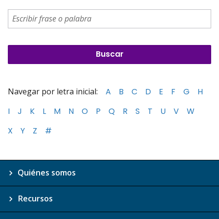
Navegar por letra inicial:
A
B
C
D
E
F
G
H
I
J
K
L
M
N
O
P
Q
R
S
T
U
V
W
X
Y
Z
#
Quiénes somos
Recursos