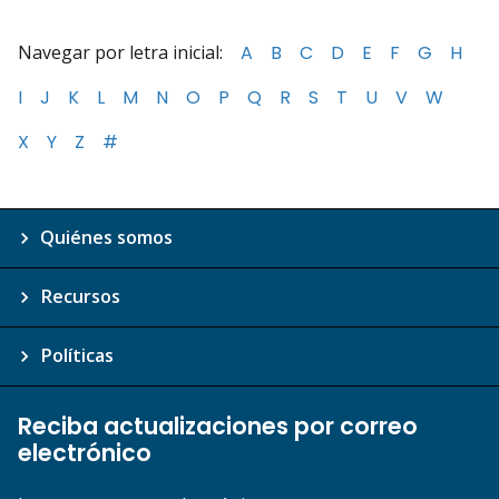
Navegar por letra inicial:
A
B
C
D
E
F
G
H
I
J
K
L
M
N
O
P
Q
R
S
T
U
V
W
X
Y
Z
#
Quiénes somos
Recursos
Políticas
Reciba actualizaciones por correo
electrónico