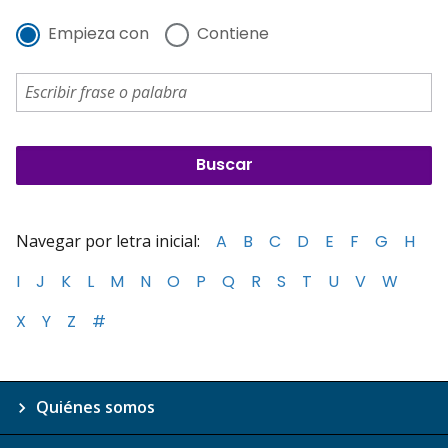
Empieza con
Contiene
Navegar por letra inicial:
A
B
C
D
E
F
G
H
I
J
K
L
M
N
O
P
Q
R
S
T
U
V
W
X
Y
Z
#
Quiénes somos