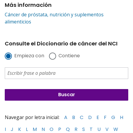
Más información
Cáncer de próstata, nutrición y suplementos
alimenticios
Consulte el Diccionario de cáncer del NCI
Empieza con
Contiene
Navegar por letra inicial:
A
B
C
D
E
F
G
H
I
J
K
L
M
N
O
P
Q
R
S
T
U
V
W