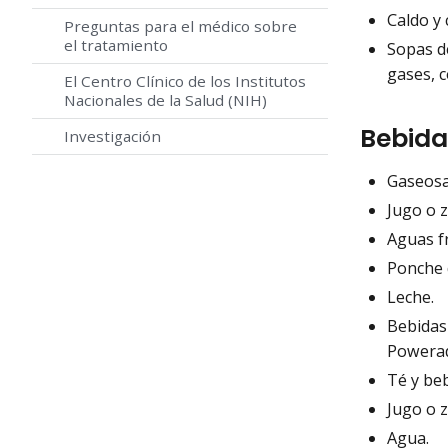
Caldo y 
Preguntas para el médico sobre
el tratamiento
Sopas d
gases, c
El Centro Clínico de los Institutos
Nacionales de la Salud (NIH)
Bebid
Investigación
Gaseosa
Jugo o 
Aguas fr
Ponche 
Leche.
Bebidas 
Powera
Té y be
Jugo o 
Agua.