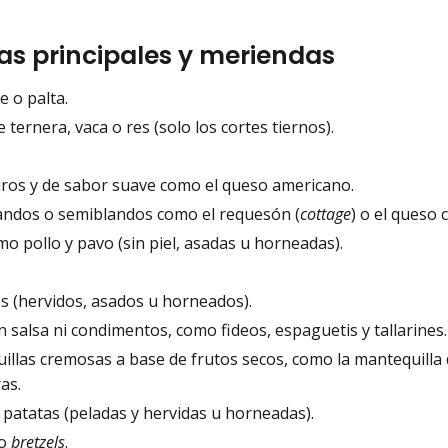
s principales y meriendas
e o palta.
 ternera, vaca o res (solo los cortes tiernos).
ros y de sabor suave como el queso americano.
andos o semiblandos como el requesón (
cottage
) o el queso
o pollo y pavo (sin piel, asadas u horneadas).
.
s (hervidos, asados u horneados).
n salsa ni condimentos, como fideos, espaguetis y tallarines.
llas cremosas a base de frutos secos, como la mantequilla 
as.
 patatas (peladas y hervidas u horneadas).
o
bretzels
.