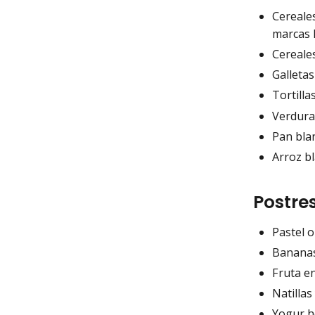
Cereales
marcas R
Cereale
Galletas
Tortilla
Verduras
Pan bla
Arroz b
Postre
Pastel o
Bananas
Fruta e
Natillas 
Yogur h