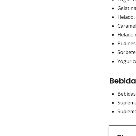
Gelatina
Helado, 
Caramelo
Helado d
Pudines
Sorbete
Yogur co
Bebida
Bebidas
Supleme
Supleme