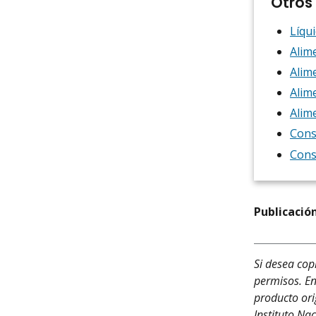
Otros
Líqu
Alim
Alim
Alim
Alim
Cons
Cons
Publicación
Si desea cop
permisos. En
producto ori
Instituto Na