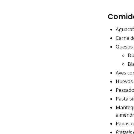
Comida
Aguacat
Carne de
Quesos:
Du
Bl
Aves com
Huevos
Pescado
Pasta si
Mantequi
almendr
Papas o
Pretzels