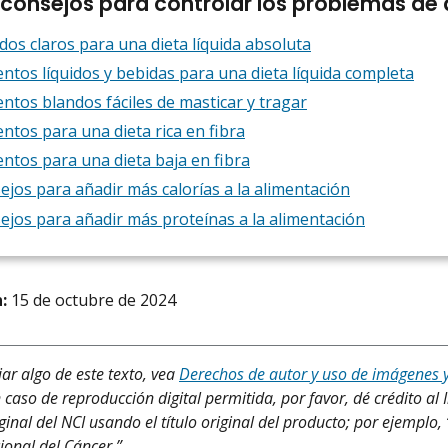
 consejos para controlar los problemas de
idos claros para una dieta líquida absoluta
entos líquidos y bebidas para una dieta líquida completa
entos blandos fáciles de masticar y tragar
entos para una dieta rica en fibra
entos para una dieta baja en fibra
ejos para añadir más calorías a la alimentación
ejos para añadir más proteínas a la alimentación
:
15 de octubre de 2024
iar algo de este texto, vea
Derechos de autor y uso de imágenes 
 caso de reproducción digital permitida, por favor, dé crédito al 
ginal del NCI usando el título original del producto; por ejemplo,
cional del Cáncer.”