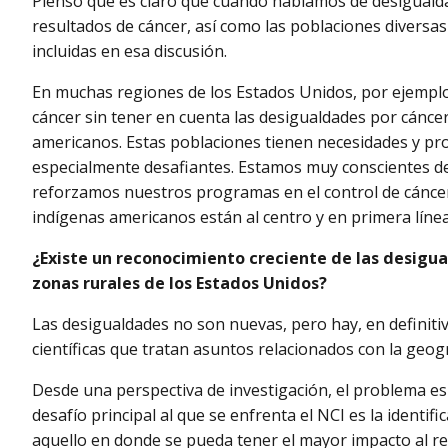
Pienso que es claro que cuando hablamos de desigualdad
resultados de cáncer, así como las poblaciones diversas
incluidas en esa discusión.
En muchas regiones de los Estados Unidos, por ejemplo,
cáncer sin tener en cuenta las desigualdades por cánce
americanos. Estas poblaciones tienen necesidades y pr
especialmente desafiantes. Estamos muy conscientes 
reforzamos nuestros programas en el control de cáncer 
indígenas americanos están al centro y en primera línea
¿Existe un reconocimiento creciente de las desigua
zonas rurales de los Estados Unidos?
Las desigualdades no son nuevas, pero hay, en definitiv
científicas que tratan asuntos relacionados con la geogra
Desde una perspectiva de investigación, el problema es 
desafío principal al que se enfrenta el NCI es la identi
aquello en donde se pueda tener el mayor impacto al r