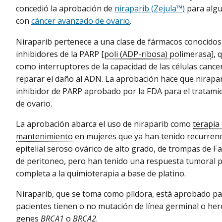
concedió la aprobación de
niraparib (Zejula™)
para alg
con
cáncer avanzado de ovario
.
Niraparib pertenece a una clase de fármacos conocido
inhibidores de la PARP [
poli (ADP-ribosa) polimerasa
],
como interruptores de la capacidad de las células canc
reparar el daño al ADN. La aprobación hace que nirapari
inhibidor de PARP aprobado por la FDA para el tratami
de ovario.
La aprobación abarca el uso de niraparib como
terapia
mantenimiento
en mujeres que ya han tenido recurrenc
epitelial seroso ovárico de alto grado, de trompas de F
de peritoneo, pero han tenido una respuesta tumoral p
completa a la quimioterapia a base de platino.
Niraparib, que se toma como píldora, está aprobado par
pacientes tienen o no mutación de línea germinal o her
genes
BRCA1
o
BRCA2
.