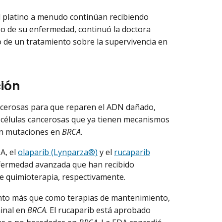
l platino a menudo continúan recibiendo
o de su enfermedad, continuó la doctora
to de un tratamiento sobre la supervivencia en
ción
ancerosas para que reparen el ADN dañado,
 células cancerosas que ya tienen mecanismos
en mutaciones en
BRCA
.
A, el
olaparib (Lynparza®)
y el
rucaparib
nfermedad avanzada que han recibido
e quimioterapia, respectivamente.
to más que como terapias de mantenimiento,
minal en
BRCA
. El rucaparib está aprobado