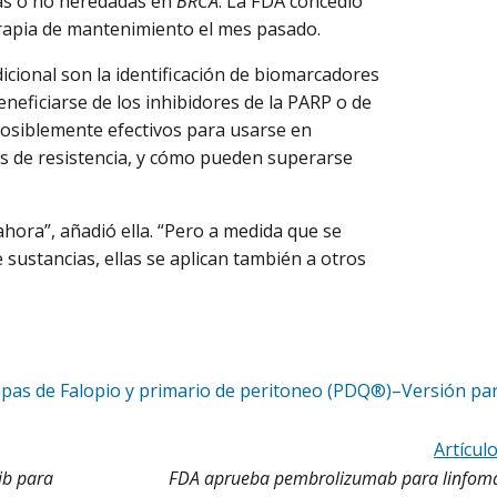
as o no heredadas en
BRCA
. La FDA concedió
erapia de mantenimiento el mes pasado.
icional son la identificación de biomarcadores
neficiarse de los inhibidores de la PARP o de
posiblemente efectivos para usarse en
s de resistencia, y cómo pueden superarse
ahora”, añadió ella. “Pero a medida que se
 sustancias, ellas se aplican también a otros
ompas de Falopio y primario de peritoneo (PDQ®)–Versión pa
Artícul
ib para
FDA aprueba pembrolizumab para linfom