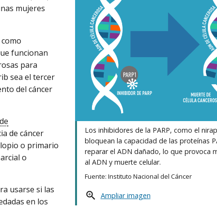
unas mujeres
s como
 que funcionan
erosas para
b sea el tercer
ento del cáncer
 de
Los inhibidores de la PARP, como el nirap
ia de cáncer
bloquean la capacidad de las proteínas 
alopio o primario
reparar el ADN dañado, lo que provoca 
arcial o
al ADN y muerte celular.
Fuente: Instituto Nacional del Cáncer
a usarse si las
Ampliar imagen
edadas en los