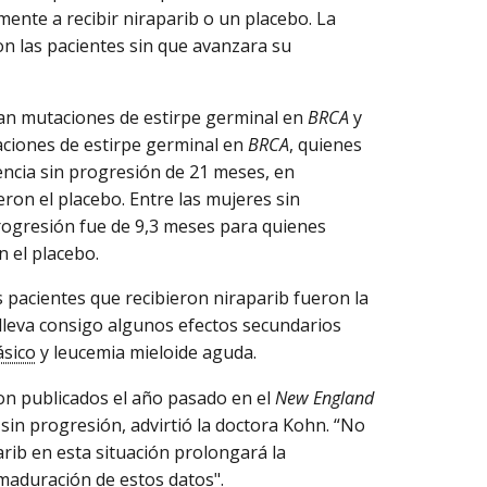
ente a recibir niraparib o un placebo. La
ron las pacientes sin que avanzara su
ían mutaciones de estirpe germinal en
BRCA
y
aciones de estirpe germinal en
BRCA
, quienes
encia sin progresión de 21 meses, en
ron el placebo. Entre las mujeres sin
progresión fue de 9,3 meses para quienes
n el placebo.
 pacientes que recibieron niraparib fueron la
 lleva consigo algunos efectos secundarios
ásico
y leucemia mieloide aguda.
on publicados el año pasado en el
New England
 sin progresión, advirtió la doctora Kohn. “No
rib en esta situación prolongará la
maduración de estos datos".