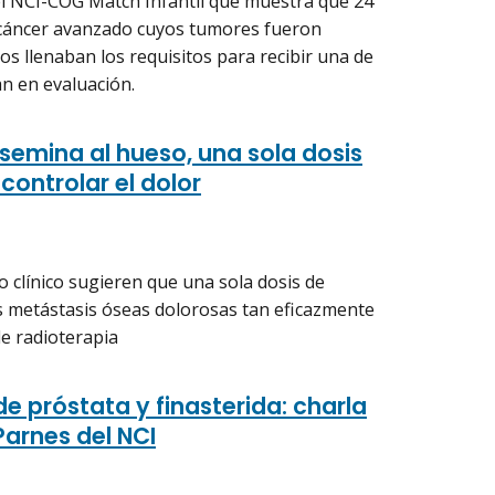
del NCI-COG Match Infantil que muestra que 24
 cáncer avanzado cuyos tumores fueron
s llenaban los requisitos para recibir una de
an en evaluación.
semina al hueso, una sola dosis
controlar el dolor
 clínico sugieren que una sola dosis de
s metástasis óseas dolorosas tan eficazmente
e radioterapia
e próstata y finasterida: charla
arnes del NCI