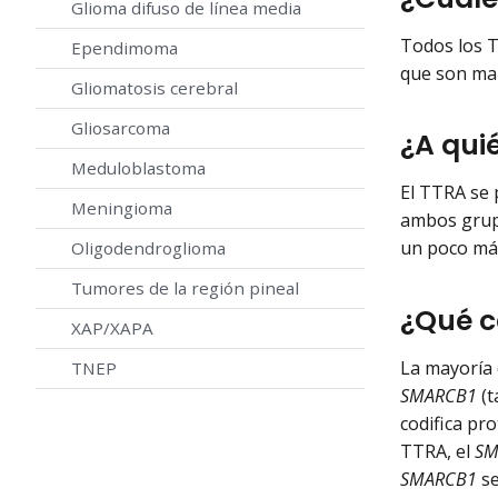
Glioma difuso de línea media
Todos los T
Ependimoma
que son mal
Gliomatosis cerebral
Gliosarcoma
¿A qui
Meduloblastoma
El TTRA se 
Meningioma
ambos grupo
un poco más
Oligodendroglioma
Tumores de la región pineal
¿Qué c
XAP/XAPA
La mayoría 
TNEP
SMARCB1
(t
codifica pr
TTRA, el
SM
SMARCB1
se