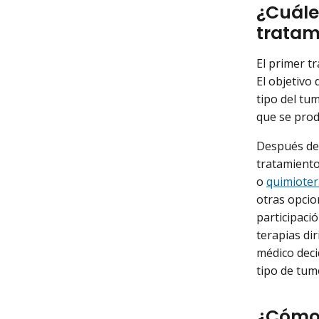
¿Cuále
tratam
El primer t
El objetivo 
tipo del tum
que se pro
Después de 
tratamiento
o
quimioter
otras opcio
participaci
terapias di
médico deci
tipo de tumo
¿Cómo 