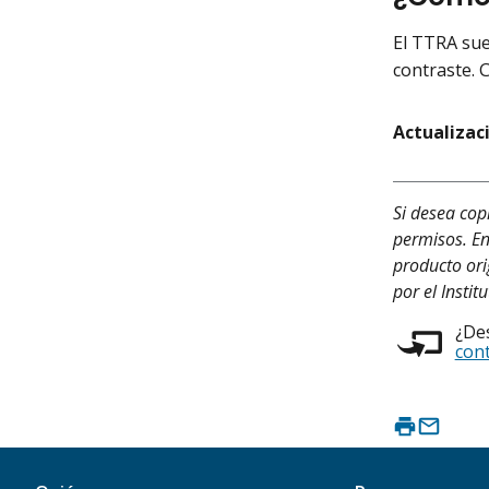
El TTRA sue
contraste. 
Actualizac
Si desea cop
permisos. En
producto ori
por el Instit
¿Des
con