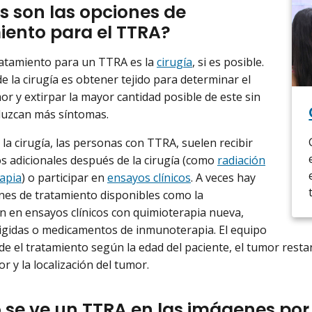
s son las opciones de
iento para el TTRA?
ratamiento para un TTRA es la
cirugía
, si es posible.
de la cirugía es obtener tejido para determinar el
or y extirpar la mayor cantidad posible de este sin
duzcan más síntomas.
la cirugía, las personas con TTRA, suelen recibir
s adicionales después de la cirugía (como
radiación
apia
) o participar en
ensayos clínicos
. A veces hay
nes de tratamiento disponibles como la
ón en ensayos clínicos con quimioterapia nueva,
rigidas o medicamentos de inmunoterapia. El equipo
de el tratamiento según la edad del paciente, el tumor restan
r y la localización del tumor.
se ve un TTRA en las imágenes po