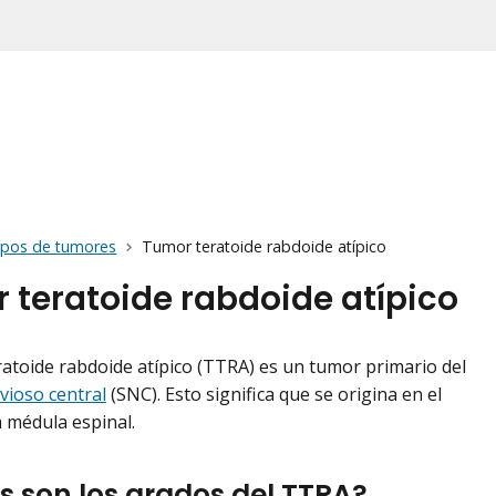
ipos de tumores
Tumor teratoide rabdoide atípico
 teratoide rabdoide atípico
ratoide rabdoide atípico (TTRA) es un tumor primario del
vioso central
(SNC). Esto significa que se origina en el
a médula espinal.
s son los grados del TTRA?