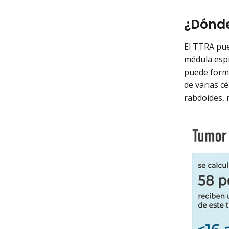
¿Dónde
El TTRA pue
médula espi
puede forma
de varias c
rabdoides, 