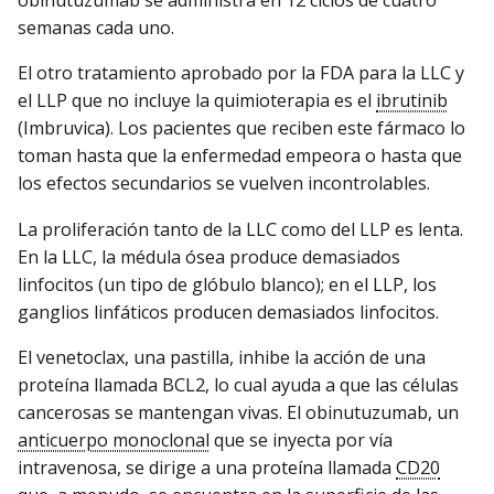
obinutuzumab se administra en 12 ciclos de cuatro
semanas cada uno.
El otro tratamiento aprobado por la FDA para la LLC y
el LLP que no incluye la quimioterapia es el
ibrutinib
(Imbruvica). Los pacientes que reciben este fármaco lo
toman hasta que la enfermedad empeora o hasta que
los efectos secundarios se vuelven incontrolables.
La proliferación tanto de la LLC como del LLP es lenta.
En la LLC, la médula ósea produce demasiados
linfocitos (un tipo de glóbulo blanco); en el LLP, los
ganglios linfáticos producen demasiados linfocitos.
El venetoclax, una pastilla, inhibe la acción de una
proteína llamada BCL2, lo cual ayuda a que las células
cancerosas se mantengan vivas. El obinutuzumab, un
anticuerpo monoclonal
que se inyecta por vía
intravenosa, se dirige a una proteína llamada
CD20