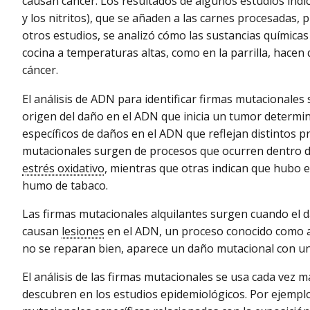
causan cáncer. Los resultados de algunos estudios indi
y los nitritos), que se añaden a las carnes procesadas
otros estudios, se analizó cómo las sustancias química
cocina a temperaturas altas, como en la parrilla, hacen
cáncer.
El análisis de ADN para identificar firmas mutacionales 
origen del daño en el ADN que inicia un tumor determi
específicos de daños en el ADN que reflejan distintos 
mutacionales surgen de procesos que ocurren dentro de
estrés oxidativo
, mientras que otras indican que hubo e
humo de tabaco.
Las firmas mutacionales alquilantes surgen cuando el 
causan
lesiones
en el ADN, un proceso conocido como al
no se reparan bien, aparece un daño mutacional con un
El análisis de las firmas mutacionales se usa cada vez 
descubren en los estudios epidemiológicos. Por ejemplo, 