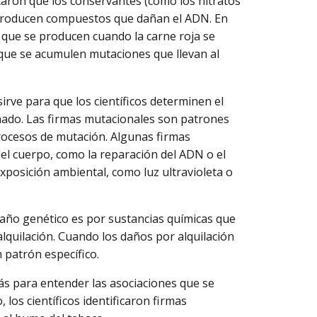
caron que los conservantes (como los nitratos
, producen compuestos que dañan el ADN. En
s que se producen cuando la carne roja se
 que se acumulen mutaciones que llevan al
sirve para que los científicos determinen el
nado. Las firmas mutacionales son patrones
procesos de mutación. Algunas firmas
l cuerpo, como la reparación del ADN o el
xposición ambiental, como luz ultravioleta o
daño genético es por sustancias químicas que
quilación. Cuando los daños por alquilación
 patrón específico.
más para entender las asociaciones que se
los científicos identificaron firmas