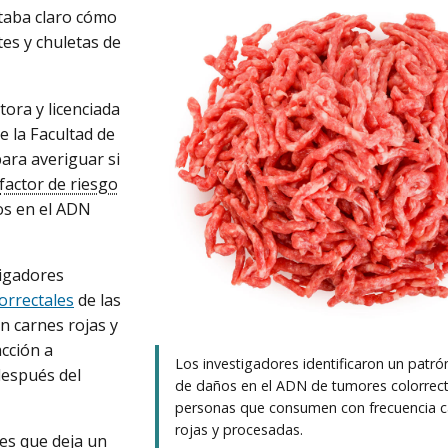
staba claro cómo
es y chuletas de
.
ora y licenciada
 la Facultad de
ara averiguar si
factor de riesgo
ños en el ADN
tigadores
lorrectales
de las
n carnes rojas y
cción a
Los investigadores identificaron un patr
después del
de daños en el ADN de tumores colorrect
personas que consumen con frecuencia c
rojas y procesadas.
res que deja un