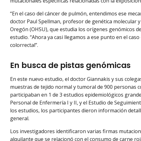
mutacionales específicas relacionadas con la exposició
“En el caso del cáncer de pulmón, entendimos ese meca
doctor Paul Spellman, profesor de genética molecular y 
Oregón (OHSU), que estudia los orígenes genómicos del
estudio. “Ahora ya casi llegamos a ese punto en el caso 
colorrectal”.
En busca de pistas genómicas
En este nuevo estudio, el doctor Giannakis y sus coleg
muestras de tejido normal y tumoral de 900 personas co
participaban en 1 de 3 estudios epidemiológicos grandes
Personal de Enfermería I y II, y el Estudio de Seguimie
los estudios, los participantes dieron información detal
general.
Los investigadores identificaron varias firmas mutaciona
alquilante que se relacionó con el consumo de carne ro