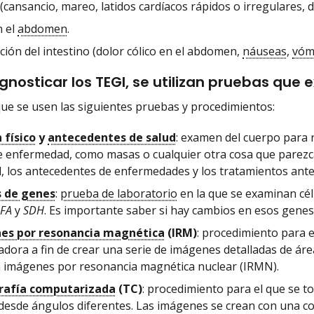
(cansancio, mareo, latidos cardíacos rápidos o irregulares, dif
 el
abdomen
.
ción del intestino (dolor cólico en el abdomen,
náuseas
,
vóm
gnosticar los TEGI, se utilizan pruebas que 
que se usen las siguientes pruebas y procedimientos:
físico
y
antecedentes de salud
: examen del cuerpo para r
e enfermedad, como masas o cualquier otra cosa que parezc
d, los antecedentes de enfermedades y los tratamientos ante
s de genes
:
prueba de laboratorio
en la que se examinan célu
FA
y
SDH
. Es importante saber si hay cambios en esos genes 
es por resonancia magnética
(IRM)
: procedimiento para 
dora a fin de crear una serie de imágenes detalladas de áre
a imágenes por resonancia magnética nuclear (IRMN).
afía computarizada
(TC)
: procedimiento para el que se t
desde ángulos diferentes. Las imágenes se crean con una 