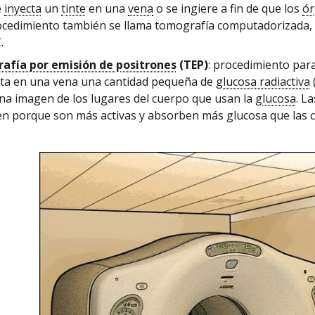
e
inyecta
un
tinte
en una
vena
o se ingiere a fin de que los
ó
ocedimiento también se llama tomografía computadorizada, 
.
afía por emisión de positrones
(TEP)
: procedimiento par
cta en una vena una cantidad pequeña de
glucosa radiactiva
una imagen de los lugares del cuerpo que usan la
glucosa
. L
en porque son más activas y absorben más glucosa que las c