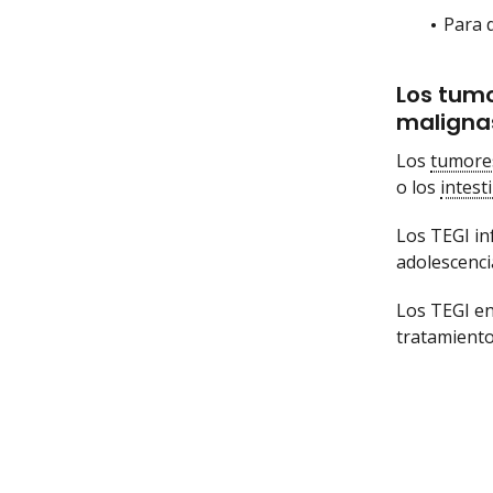
Para d
Los tumo
malignas
Los
tumores
o los
intest
Los TEGI in
adolescenci
Los TEGI en
tratamiento