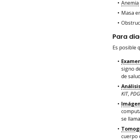
Anemia
Masa en
Obstruc
Para dia
Es posible 
Examen 
signo d
de salu
Análisi
KIT
,
PDG
Imágen
computa
se llam
Tomogr
cuerpo 