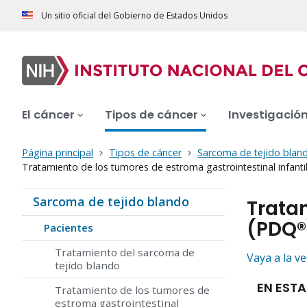
Un sitio oficial del Gobierno de Estados Unidos
El cáncer
Tipos de cáncer
Investigació
Página principal
Tipos de cáncer
Sarcoma de tejido blan
Tratamiento de los tumores de estroma gastrointestinal infant
Sarcoma de tejido blando
Tratam
(PDQ®
Pacientes
Tratamiento del sarcoma de
Vaya a la v
tejido blando
EN ESTA
Tratamiento de los tumores de
estroma gastrointestinal