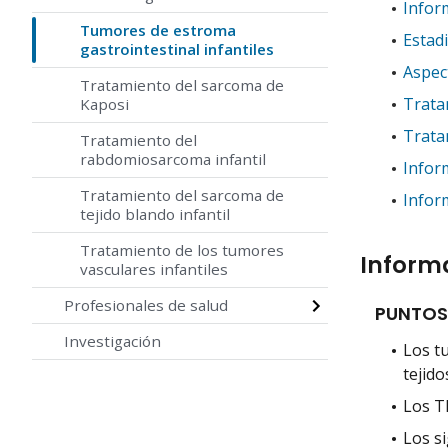
Infor
Tumores de estroma
Estad
gastrointestinal infantiles
Aspec
Tratamiento del sarcoma de
Trata
Kaposi
Trata
Tratamiento del
rabdomiosarcoma infantil
Infor
Tratamiento del sarcoma de
Infor
tejido blando infantil
Tratamiento de los tumores
Informa
vasculares infantiles
Profesionales de salud
PUNTOS
Investigación
Los t
tejido
Los T
Los s