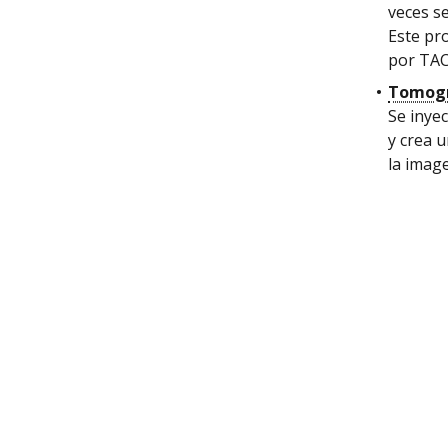
veces s
Este pr
por TAC
Tomogr
Se inye
y crea 
la imag