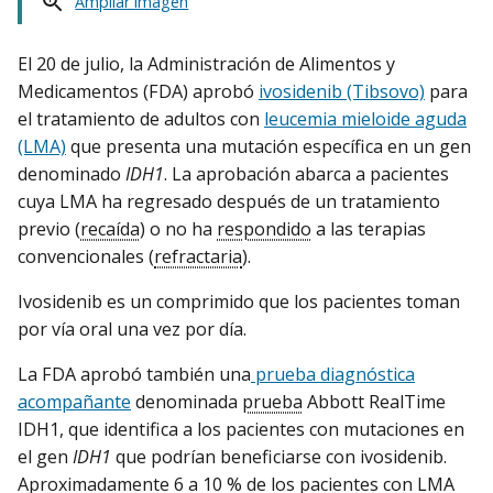
Ampliar imagen
El 20 de julio, la Administración de Alimentos y
Medicamentos (FDA) aprobó
ivosidenib (Tibsovo)
para
el tratamiento de adultos con
leucemia mieloide aguda
(LMA)
que presenta una mutación específica en un gen
denominado
IDH1
. La aprobación abarca a pacientes
cuya LMA ha regresado después de un tratamiento
previo (
recaída
) o no ha
respondido
a las terapias
convencionales (
refractaria
).
Ivosidenib es un comprimido que los pacientes toman
por vía oral una vez por día.
La FDA aprobó también una
prueba diagnóstica
acompañante
denominada
prueba
Abbott RealTime
IDH1, que identifica a los pacientes con mutaciones en
el gen
IDH1
que podrían beneficiarse con ivosidenib.
Aproximadamente 6 a 10 % de los pacientes con LMA