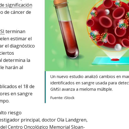
 significación
po de cáncer de
SI
terminan
elen estimar el
r el diagnóstico
ciertos
al determina la
le harán al
Un nuevo estudio analizó cambios en ma
identificados en sangre usada para detect
licados el 18 de
GMSI avanza a mieloma múltiple.
dores en sangre
Fuente: iStock
empo.
alto riesgo
estigador principal, doctor Ola Landgren,
a del Centro Oncológico Memorial Sloan-