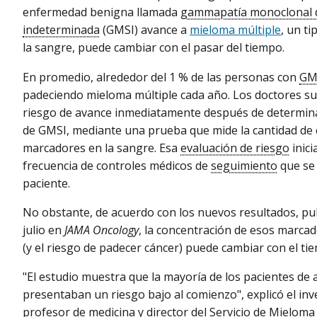
enfermedad benigna llamada
gammapatía monoclonal de
indeterminada
(GMSI) avance a
mieloma múltiple
, un ti
la sangre, puede cambiar con el pasar del tiempo.
En promedio, alrededor del 1 % de las personas con
GM
padeciendo mieloma múltiple cada año. Los doctores su
riesgo de avance inmediatamente después de determina
de GMSI, mediante una prueba que mide la cantidad de 
marcadores en la sangre. Esa
evaluación de riesgo
inici
frecuencia de controles médicos de
seguimiento
que se 
paciente.
No obstante, de acuerdo con los nuevos resultados, pub
julio en
JAMA Oncology
, la concentración de esos marca
(y el riesgo de padecer cáncer) puede cambiar con el ti
"El estudio muestra que la mayoría de los pacientes de 
presentaban un riesgo bajo al comienzo", explicó el inv
profesor de medicina y director del Servicio de Mielom