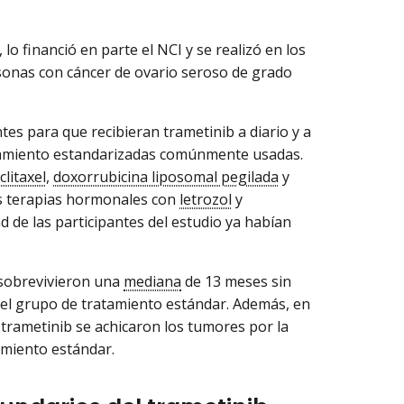
lo financió en parte el NCI y se realizó en los
rsonas con cáncer de ovario seroso de grado
ntes para que recibieran trametinib a diario y a
ratamiento estandarizadas comúnmente usadas.
clitaxel
,
doxorrubicina liposomal pegilada
y
las terapias hormonales con
letrozol
y
ad de las participantes del estudio ya habían
 sobrevivieron una
mediana
de 13 meses sin
el grupo de tratamiento estándar. Además, en
 trametinib se achicaron los tumores por la
tamiento estándar.