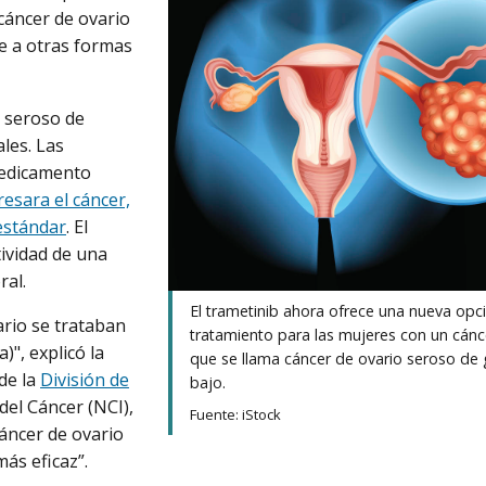
 cáncer de ovario
e a otras formas
seroso de
les. Las
 medicamento
esara el cáncer,
estándar
. El
tividad de una
ral.
El trametinib ahora ofrece una nueva opc
ario se trataban
tratamiento para las mujeres con un cánc
a)", explicó la
que se llama cáncer de ovario seroso de
de la
División de
bajo.
del Cáncer (NCI),
Fuente: iStock
cáncer de ovario
ás eficaz”.