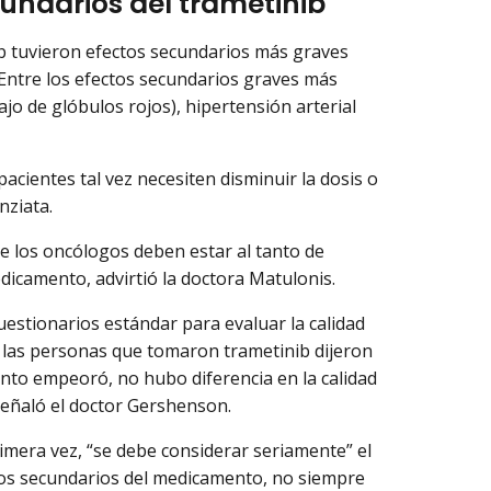
undarios del trametinib
b tuvieron efectos secundarios más graves
Entre los efectos secundarios graves más
jo de glóbulos rojos), hipertensión arterial
acientes tal vez necesiten disminuir la dosis o
nziata.
ue los oncólogos deben estar al tanto de
edicamento, advirtió la doctora Matulonis.
uestionarios estándar para evaluar la calidad
 las personas que tomaron trametinib dijeron
miento empeoró, no hubo diferencia en la calidad
señaló el doctor Gershenson.
imera vez, “se debe considerar seriamente” el
ctos secundarios del medicamento, no siempre