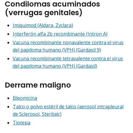
Condilomas acuminados
(verrugas genitales)
Imiquimod (Aldara, Zyclara)
Interferón alfa 2b recombinante (Intron A)
Vacuna recombinante nonavalente contra el virus
del papiloma humano (VPH) (Gardasil 9)
Vacuna recombinante tetravalente contra el virus
del papiloma humano (VPH) (Gardasil)
Derrame maligno
Bleomicina
Talco o polvo estéril de talco (aerosol intrapleural
de Sclerosol, Steritalc)
Tiotepa