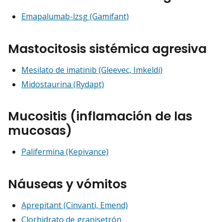
Emapalumab-lzsg (Gamifant)
Mastocitosis sistémica agresiva
Mesilato de imatinib (Gleevec, Imkeldi)
Midostaurina (Rydapt)
Mucositis (inflamación de las
mucosas)
Palifermina (Kepivance)
Náuseas y vómitos
Aprepitant (Cinvanti, Emend)
Clorhidrato de granisetrón