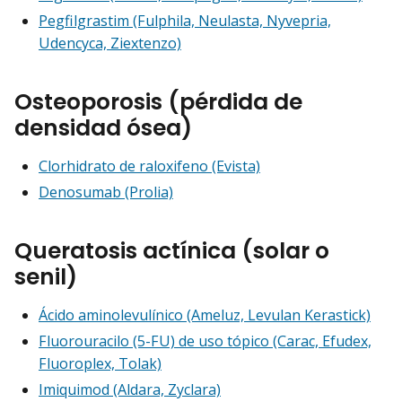
Pegfilgrastim (Fulphila, Neulasta, Nyvepria,
Udencyca, Ziextenzo)
Osteoporosis (pérdida de
densidad ósea)
Clorhidrato de raloxifeno (Evista)
Denosumab (Prolia)
Queratosis actínica (solar o
senil)
Ácido aminolevulínico (Ameluz, Levulan Kerastick)
Fluorouracilo (5-FU) de uso tópico (Carac, Efudex,
Fluoroplex, Tolak)
Imiquimod (Aldara, Zyclara)