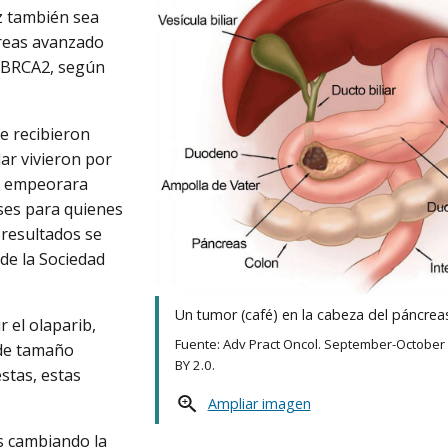
z también sea
reas avanzado
 BRCA2, según
ue recibieron
ar vivieron por
co empeorara
ses para quienes
 resultados se
de la Sociedad
Un tumor (café) en la cabeza del páncrea
r el olaparib,
Fuente: Adv Pract Oncol. September-October
 de tamaño
BY 2.0.
stas, estas
Ampliar imagen
s cambiando la