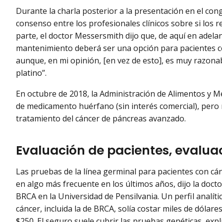
Durante la charla posterior a la presentación en el con
consenso entre los profesionales clínicos sobre si los re
parte, el doctor Messersmith dijo que, de aquí en adela
mantenimiento deberá ser una opción para pacientes c
aunque, en mi opinión, [en vez de esto], es muy razonab
platino”.
En octubre de 2018, la Administración de Alimentos y M
de medicamento huérfano (sin interés comercial), pero 
tratamiento del cáncer de páncreas avanzado.
Evaluación de pacientes, evaluac
Las pruebas de la línea germinal para pacientes con c
en algo más frecuente en los últimos años, dijo la doc
BRCA en la Universidad de Pensilvania. Un perfil analít
cáncer, incluida la de BRCA, solía costar miles de dóla
$250. El seguro suele cubrir las pruebas genéticas, expl