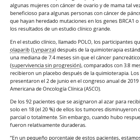
algunas mujeres con cáncer de ovario y de mama tal ve
beneficioso para algunas personas con cáncer de pánc
que hayan heredado mutaciones en los genes BRCA1 o
los resultados de un estudio clínico grande.
En el estudio clínico, llamado POLO, los participantes q
olaparib
(
Lynparza
) después de la quimioterapia estánd
una mediana de 7.4 meses sin que el cáncer pancreáti
(
supervivencia sin progresión
), comparados con 3.8 me
recibieron un placebo después de la quimioterapia. Los
presentaron el 2 de junio en el congreso anual de 2019 
Americana de Oncología Clínica (ASCO).
De los 92 pacientes que se asignaron al azar para recibi
solo en 18 (el 20 %) de ellos los tumores disminuyeron
parcial o totalmente. Sin embargo, cuando hubo respue
fueron relativamente duraderas.
“En un pequeño porcentaje de estos pacientes, estamo