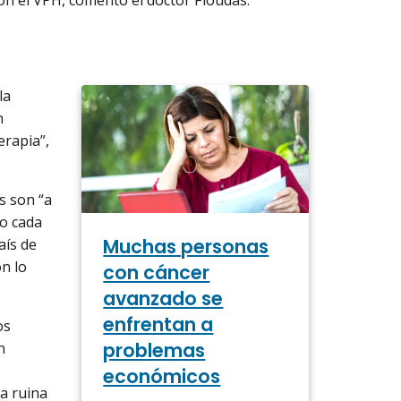
la
n
rapia”,
s son “a
o cada
Muchas personas
aís de
n lo
con cáncer
avanzado se
enfrentan a
os
problemas
n
económicos
a ruina