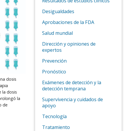
Resultados de estudios clínicos
Desigualdades
Aprobaciones de la FDA
Salud mundial
Dirección y opiniones de
expertos
Prevención
Pronóstico
una dosis
Exámenes de detección y la
apia
detección temprana
 la dosis
prolongó la
Supervivencia y cuidados de
o de
apoyo
Tecnología
Tratamiento