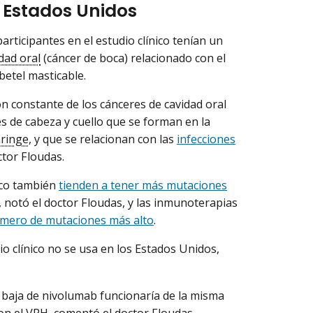
s Estados Unidos
articipantes en el estudio clínico tenían un
dad oral
(cáncer de boca) relacionado con el
betel masticable.
n constante de los cánceres de cavidad oral
s de cabeza y cuello que se forman en la
aringe
, y que se relacionan con las
infecciones
ctor Floudas.
aco también
tienden a tener más mutaciones
 notó el doctor Floudas, y las inmunoterapias
mero de mutaciones más alto
.
o clínico no se usa en los Estados Unidos,
 baja de nivolumab funcionaría de la misma
on el VPH, comentó el doctor Floudas.