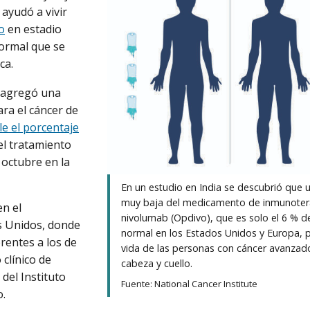
) ayudó a vivir
o
en estadio
normal que se
ca.
ón agregó una
ra el cáncer de
e el porcentaje
el tratamiento
 octubre en la
En un estudio en India se descubrió que 
muy baja del medicamento de inmunoter
en el
nivolumab (Opdivo), que es solo el 6 % de
os Unidos, donde
normal en los Estados Unidos y Europa, 
rentes a los de
vida de las personas con cáncer avanzad
clínico de
cabeza y cuello.
del Instituto
Fuente: National Cancer Institute
o.