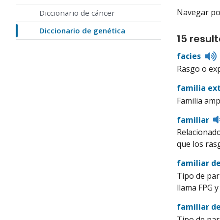
Navegar por 
Diccionario de cáncer
Diccionario de genética
15 resul
L
facies
t
Rasgo o expr
familia ex
Familia amp
familiar
Relacionado
que los ras
familiar d
Tipo de par
llama FPG y
familiar d
Tipo de par