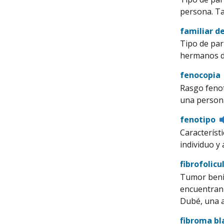
persona. Ta
familiar d
Tipo de par
hermanos de
fenocopia
Rasgo fenot
una persona
fenotipo
Característ
individuo y
fibrofolic
Tumor benig
encuentran 
Dubé, una a
fibroma bl