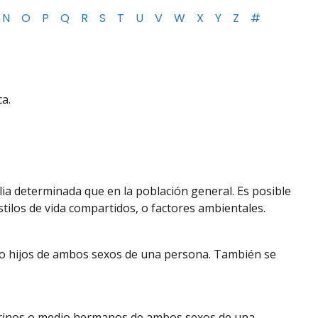
N
O
P
Q
R
S
T
U
V
W
X
Y
Z
#
ca.
ia determinada que en la población general. Es posible
stilos de vida compartidos, o factores ambientales.
s o hijos de ambos sexos de una persona. También se
sobrinos o medio hermanos de ambos sexos de una