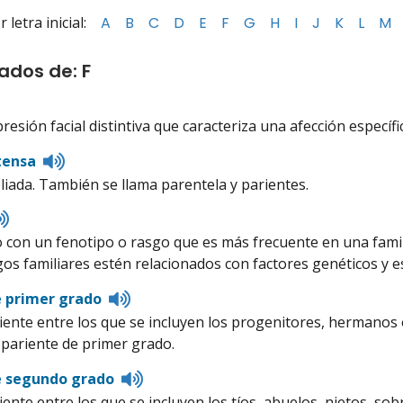
letra inicial:
A
B
C
D
E
F
G
H
I
J
K
L
M
tados de: F
isten
o
esión facial distintiva que caracteriza una afección específi
pronunciation
Listen
tensa
to
liada. También se llama parentela y parientes.
pronunciation
Listen
to
 con un fenotipo o rasgo que es más frecuente en una famil
pronunciation
gos familiares estén relacionados con factores genéticos y e
Listen
e primer grado
to
iente entre los que se incluyen los progenitores, hermano
pronunciation
 pariente de primer grado.
Listen
e segundo grado
to
iente entre los que se incluyen los tíos, abuelos, nietos, 