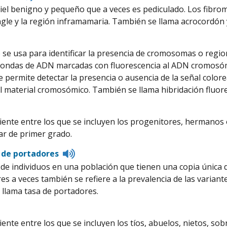
to
el benigno y pequeño que a veces es pediculado. Los fibro
pronunciation
a ingle y la región inframamaria. También se llama acrocordó
 se usa para identificar la presencia de cromosomas o regi
sondas de ADN marcadas con fluorescencia al ADN cromosómi
 permite detectar la presencia o ausencia de la señal colorea
l material cromosómico. También se llama hibridación fluores
iente entre los que se incluyen los progenitores, hermano
iar de primer grado.
Listen
 de portadores
to
de individuos en una población que tienen una copia única de
pronunciation
es a veces también se refiere a la prevalencia de las varia
llama tasa de portadores.
iente entre los que se incluyen los tíos, abuelos, nietos, 