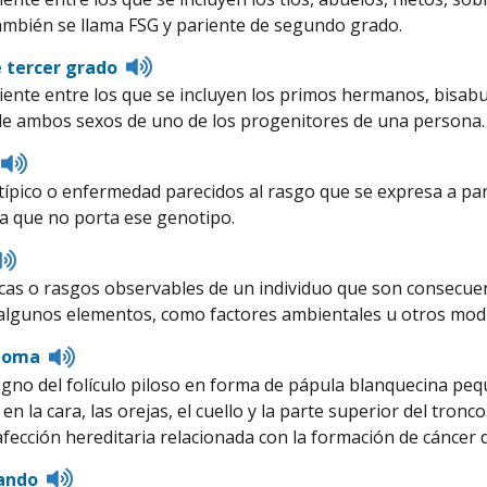
pronunciation
mbién se llama FSG y pariente de segundo grado.
Listen
e tercer grado
to
iente entre los que se incluyen los primos hermanos, bisabue
pronunciation
 ambos sexos de uno de los progenitores de una persona. 
Listen
to
ípico o enfermedad parecidos al rasgo que se expresa a par
pronunciation
 que no porta ese genotipo.
Listen
to
icas o rasgos observables de un individuo que son consecuen
pronunciation
 algunos elementos, como factores ambientales u otros modi
Listen
uloma
to
no del folículo piloso en forma de pápula blanquecina pequ
pronunciation
en la cara, las orejas, el cuello y la parte superior del tr
fección hereditaria relacionada con la formación de cáncer d
Listen
ando