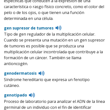
específicas que conducen a la expresión de una
característica o rasgo físico concreto, como el color del
pelo o de los ojos, o que tienen una función
determinada en una célula.
Listen
gen supresor de tumores
to
Tipo de gen regulador de la multiplicación celular.
pronunciation
Cuando se presenta una mutación en un gen supresor
de tumores es posible que se produzca una
multiplicación celular incontrolada que contribuye a la
formación de un cáncer. También se llama
antioncogén.
Listen
genodermatosis
to
Síndrome hereditario que expresa un fenotipo
pronunciation
cutáneo.
Listen
genotipado
to
Proceso de laboratorio para analizar el ADN de la línea
pronunciation
germinal de un individuo con el fin de identificar