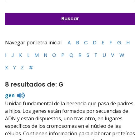
Navegar por letra inicial:
A
B
C
D
E
F
G
H
I
J
K
L
M
N
O
P
Q
R
S
T
U
V
W
X
Y
Z
#
8 resultados de: G
Listen
gen
to
Unidad fundamental de la herencia que pasa de padres
pronunciation
a hijos. Los genes están formados por secuencias de
ADN y están dispuestos, uno tras otro, en lugares
específicos de los cromosomas en el núcleo de las
células. Contienen información para elaborar proteínas