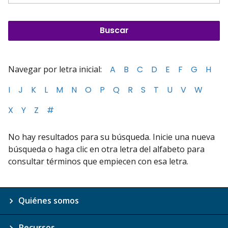
Navegar por letra inicial:
A
B
C
D
E
F
G
H
I
J
K
L
M
N
O
P
Q
R
S
T
U
V
W
X
Y
Z
#
No hay resultados para su búsqueda. Inicie una nueva
búsqueda o haga clic en otra letra del alfabeto para
consultar términos que empiecen con esa letra.
Quiénes somos
Recursos