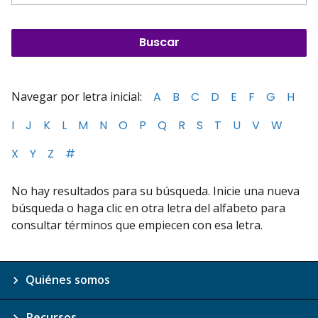
Navegar por letra inicial:
A
B
C
D
E
F
G
H
I
J
K
L
M
N
O
P
Q
R
S
T
U
V
W
X
Y
Z
#
No hay resultados para su búsqueda. Inicie una nueva
búsqueda o haga clic en otra letra del alfabeto para
consultar términos que empiecen con esa letra.
Quiénes somos
Recursos