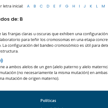
letra inicial:
A
B
C
D
E
F
G
H
I
J
K
L
M
ados de: B
Listen
to
 las franjas claras u oscuras que exhiben una configuración
pronunciation
 laboratorio para teñir los cromosomas en una etapa concreta
. La configuración del bandeo cromosómico es útil para de
estructura.
Listen
to
ne a ambos alelos de un gen (alelo paterno y alelo materno)
pronunciation
mutación (no necesariamente la misma mutación) en ambas c
na mutación de origen materno).
Políticas