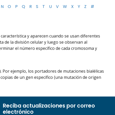
N
O
P
Q
R
S
T
U
V
W
X
Y
Z
#
 característica y aparecen cuando se usan diferentes
 de la división celular y luego se observan al
terminar el número específico de cada cromosoma y
. Por ejemplo, los portadores de mutaciones bialélicas
opias de un gen específico (una mutación de origen
Reciba actualizaciones por correo
electrónico