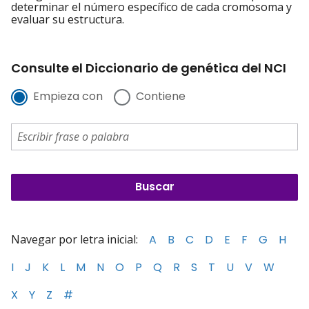
determinar el número específico de cada cromosoma y
evaluar su estructura.
Consulte el Diccionario de genética del NCI
Empieza con
Contiene
Navegar por letra inicial:
A
B
C
D
E
F
G
H
I
J
K
L
M
N
O
P
Q
R
S
T
U
V
W
X
Y
Z
#