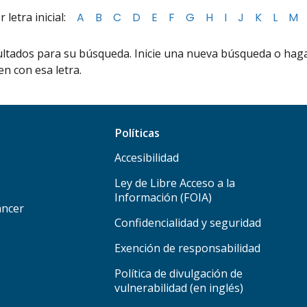
letra inicial:
A
B
C
D
E
F
G
H
I
J
K
L
M
ltados para su búsqueda. Inicie una nueva búsqueda o haga c
n con esa letra.
Políticas
Accesibilidad
Ley de Libre Acceso a la
Información (FOIA)
áncer
Confidencialidad y seguridad
Exención de responsabilidad
Política de divulgación de
vulnerabilidad (en inglés)