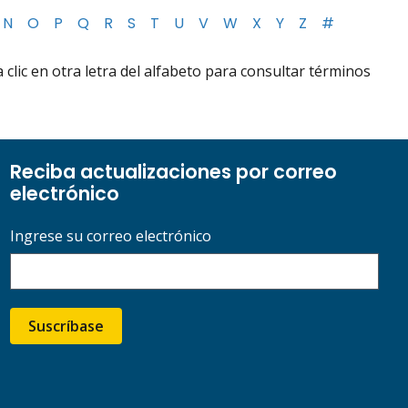
N
O
P
Q
R
S
T
U
V
W
X
Y
Z
#
lic en otra letra del alfabeto para consultar términos
Reciba actualizaciones por correo
electrónico
Ingrese su correo electrónico
Suscríbase