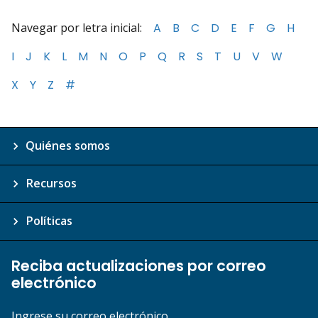
Navegar por letra inicial:
A
B
C
D
E
F
G
H
I
J
K
L
M
N
O
P
Q
R
S
T
U
V
W
X
Y
Z
#
Quiénes somos
Recursos
Políticas
Reciba actualizaciones por correo
electrónico
Ingrese su correo electrónico